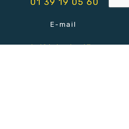
01 39 19 05 60
E-mail
contact@declevesimmobilier.com
Nom
E-mail
Téléphone