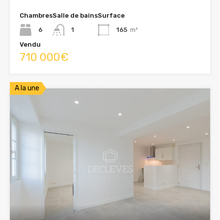
Chambres
Salle de bains
Surface
6
1
165
m²
Vendu
710 000€
A la une