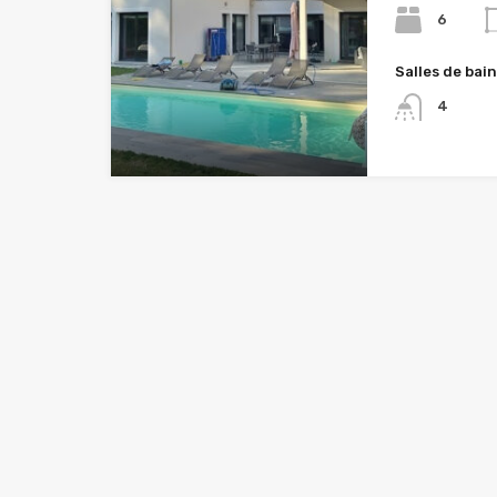
6
Salles de bai
4