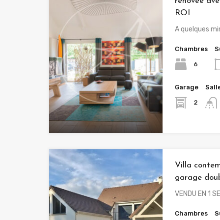
rénovée av
ROI
A quelques mi
Chambres
S
6
Garage
Sall
2
Villa conte
garage dou
VENDU EN 1 SE
Chambres
S