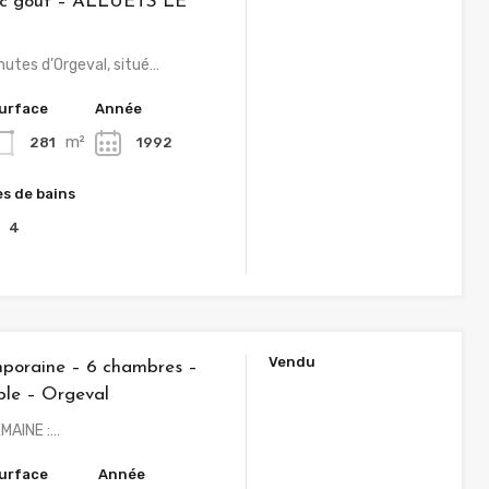
ec goût – ALLUETS LE
nutes d’Orgeval, situé…
urface
Année
m²
281
1992
es de bains
4
Vendu
mporaine – 6 chambres –
ble – Orgeval
MAINE :…
urface
Année