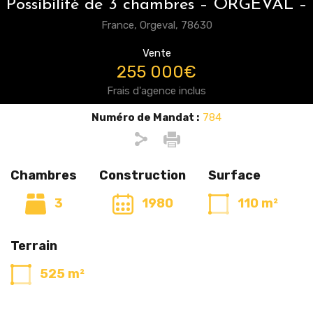
Possibilité de 3 chambres – ORGEVAL –
France, Orgeval, 78630
Vente
255 000€
Frais d'agence inclus
Numéro de Mandat :
784
Chambres
Construction
Surface
3
1980
110 m²
Terrain
525 m²