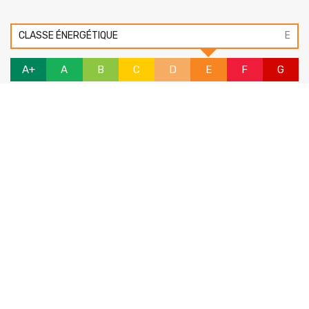
CLASSE ÉNERGÉTIQUE
E
A+
A
B
C
D
E
F
G
CLASSE ÉMISSION D’EFFETS DE SERRE
C
A+
A
B
C
D
E
F
G
Biens similaires