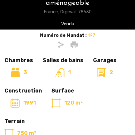
aménageable
France, Orgeval, 78630
Vendu
Numéro de Mandat :
197
Chambres
Salles de bains
Garages
3
1
2
Construction
Surface
1991
120 m²
Terrain
750 m²