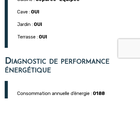
Cave :
OUI
Jardin :
OUI
Terrasse :
OUI
Diagnostic de performance
énergétique
Consommation annuelle d’énergie :
0188
kWhEP/m².an
Emission à effet de serre :
58 kgeqCO2/m².an