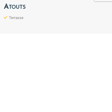
Atouts
Terrasse
CLASSE ÉNERGÉTIQUE
E
A+
A
B
C
D
E
F
G
CLASSE ÉMISSION D’EFFETS DE SERRE
F
A+
A
B
C
D
E
F
G