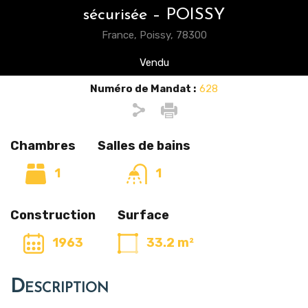
sécurisée – POISSY
France, Poissy, 78300
Vendu
Numéro de Mandat :
628
Chambres
Salles de bains
1
1
Construction
Surface
1963
33.2 m²
Description