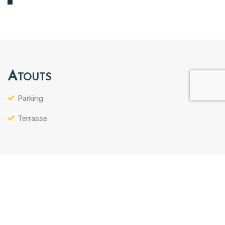
Atouts
Parking
Terrasse
CLASSE ÉNERGÉTIQUE
D
A+
A
B
C
D
E
F
G