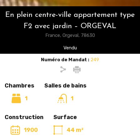
En plein centre-ville appartement type
F2 avec jardin – ORGEVAL
France, Orgeval, 78630
Vendu
Numéro de Mandat :
249
Chambres
Salles de bains
1
1
Construction
Surface
1900
44 m²